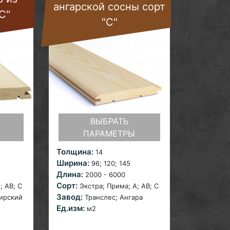
ангарской сосны сорт
С"
"С"
ВЫБРАТЬ
ПАРАМЕТРЫ
Толщина:
14
Ширина:
96; 120;
145
Длина:
2000 - 6000
Сорт:
; AB;
С
Экстра; Прима; A; AB;
С
Завод:
ирский
Транслес; Ангара
Ед.изм:
м2