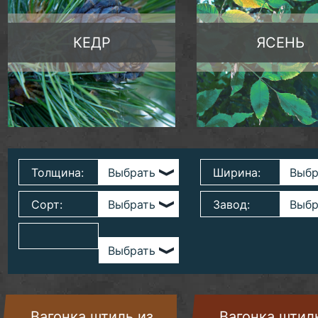
КЕДР
ЯСЕНЬ
Толщина:
Ширина:
Сорт:
Завод:
Вагонка штиль из
Вагонка штил