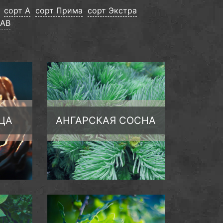
сорт А
сорт Прима
сорт Экстра
 AB
ЦА
АНГАРСКАЯ СОСНА