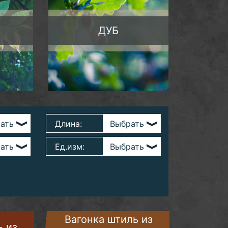
ДУБ
Длина:
Ед.изм:
Вагонка штиль из
ь из