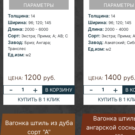
ПАРАМЕТРЫ
ПАРАМЕТРЫ
Толщина:
Толщина:
14
14
Ширина:
Ширина:
96; 120;
145
96; 120;
145
Длина:
Длина:
2000 - 6000
2000 - 4000
Сорт:
Сорт:
Экстра; Прима; A;
AB; С
Экстра; Прима; 
Завод:
Завод:
Бриз; Ангара;
Азиатский;
Сиб
Транслес
Ед.изм:
м2
Ед.изм:
м2
1200
1400
руб.
руб
ЦЕНА:
ЦЕНА:
-
+
-
+
В КОРЗИНУ
В К
КУПИТЬ В 1 КЛИК
КУПИТЬ В 1 КЛ
Вагонка штил
Вагонка штиль из дуба
ангарской сосн
сорт "А"