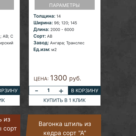
ПАРАМЕТРЫ
Толщина:
14
Ширина:
96; 120;
145
Длина:
2000 - 6000
Сорт:
A;
AB; С
AB
Завод:
ирский
Ангара;
Транслес
Ед.изм:
м2
1300
.
руб.
ЦЕНА:
-
+
ОРЗИНУ
В КОРЗИНУ
ИК
КУПИТЬ В 1 КЛИК
ь из
Вагонка штиль из
ы сорт
кедра сорт "А"