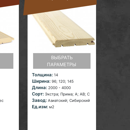
ВЫБРАТЬ
ПАРАМЕТРЫ
Толщина:
14
Ширина:
96; 120;
145
Длина:
2000 - 4000
Сорт:
Экстра; Прима;
A; AB; С
Завод:
ес
Азиатский;
Сибирский
Ед.изм:
м2