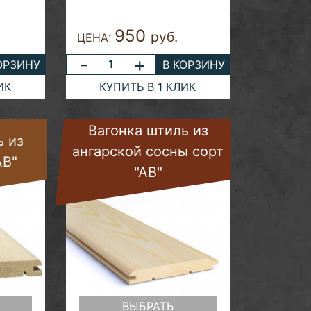
950
.
руб.
ЦЕНА:
-
+
ОРЗИНУ
В КОРЗИНУ
ИК
КУПИТЬ В 1 КЛИК
Вагонка штиль из
ь из
ангарской сосны сорт
АВ"
"АВ"
ВЫБРАТЬ