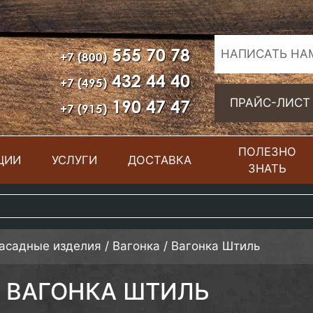
555 70 78
НАПИСАТЬ НА
+7 (800)
432 44 40
+7 (495)
190 47 47
ПРАЙС-ЛИСТ
+7 (915)
ПОЛЕЗНО
ЦИИ
УСЛУГИ
ДОСТАВКА
ЗНАТЬ
фасадные изделия
/
Вагонка
/
Вагонка Штиль
ВАГОНКА ШТИЛЬ