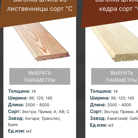
лиственницы сорт "С
кедра сорт "
ВЫБРАТЬ
ВЫБРАТЬ
ПАРАМЕТРЫ
ПАРАМЕТРЫ
Толщина:
Толщина:
14
14
Ширина:
Ширина:
96; 120;
145
96; 120;
145
Длина:
Длина:
2000 - 6000
2000 - 4000
Сорт:
Сорт:
Экстра; Прима; A; AB;
С
Экстра; Прима; A
Завод:
Завод:
Ангара;
Транслес;
Азиатский;
Сиб
Бриз
Ед.изм:
м2
Ед.изм:
м2