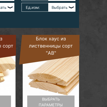
Ед.изм:
з
Блок хаус из
ы сорт
лиственницы сорт
"AB"
ВЫБРАТЬ
ПАРАМЕТРЫ