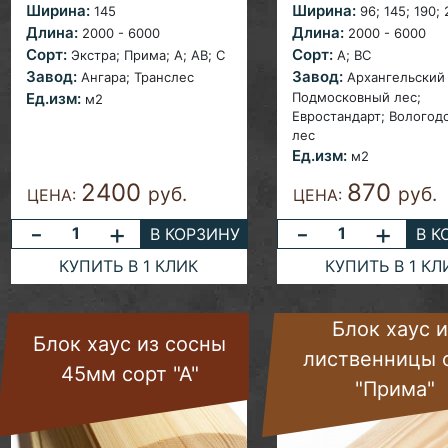
Ширина:
Ширина:
145
96; 145; 190;
Длина:
Длина:
2000 - 6000
2000 - 6000
Сорт:
Сорт:
Экстра; Прима;
A; AB; С
A; ВС
Завод:
Завод:
Ангара;
Транслес
Архангельский 
Ед.изм:
Подмосковный лес;
м2
Евростандарт;
Вологод
лес
Ед.изм:
м2
2400
870
руб.
руб.
ЦЕНА:
ЦЕНА:
-
+
-
+
В КОРЗИНУ
В К
КУПИТЬ В 1 КЛИК
КУПИТЬ В 1 КЛ
Блок хаус и
Блок хаус из сосны
лиственницы 
45мм сорт "А"
"Прима"