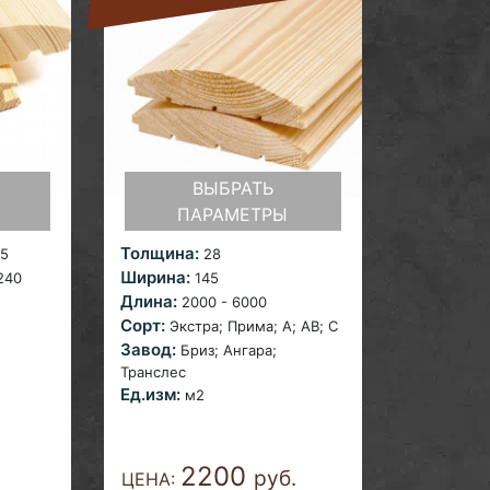
ВЫБРАТЬ
ПАРАМЕТРЫ
Толщина:
45
28
Ширина:
 240
145
Длина:
2000 - 6000
Сорт:
Экстра; Прима;
A; AB; С
Завод:
Бриз; Ангара;
Транслес
Ед.изм:
м2
2200
.
руб.
ЦЕНА: