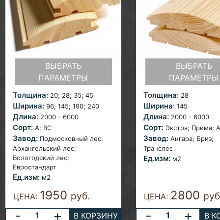
ВЫБРАТЬ
ВЫБРАТЬ
ПАРАМЕТРЫ
ПАРАМЕТРЫ
Толщина:
Толщина:
20; 28; 35;
45
28
Ширина:
Ширина:
96;
145; 190; 240
145
Длина:
Длина:
2000 - 6000
2000 - 6000
Сорт:
Сорт:
A; ВС
Экстра;
Прима; A
Завод:
Завод:
Подмосковный лес;
Ангара; Бриз;
Архангельский лес;
Транслес
Вологодский лес;
Ед.изм:
м2
Евростандарт
Ед.изм:
м2
1950
2800
руб.
руб
ЦЕНА:
ЦЕНА:
-
+
-
+
В КОРЗИНУ
В К