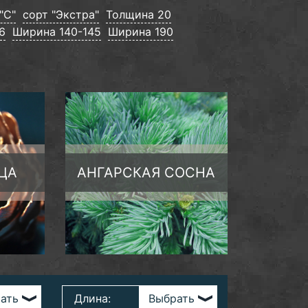
"С"
сорт "Экстра"
Толщина 20
6
Ширина 140-145
Ширина 190
ЦА
АНГАРСКАЯ СОСНА
Длина: