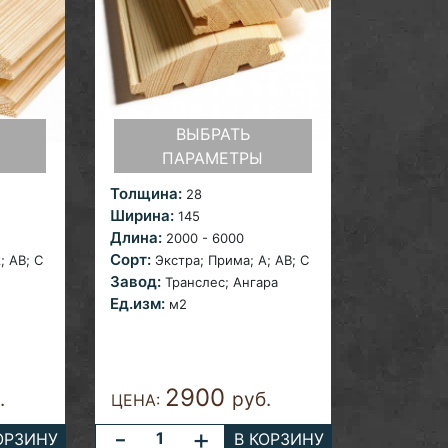
ВЫБРАТЬ
ПАРАМЕТРЫ
Толщина:
28
Ширина:
145
Длина:
2000 - 6000
Сорт:
; AB; С
Экстра;
Прима; A; AB; С
Завод:
Транслес; Ангара
Ед.изм:
м2
2900
.
руб.
ЦЕНА:
-
+
ОРЗИНУ
В КОРЗИНУ