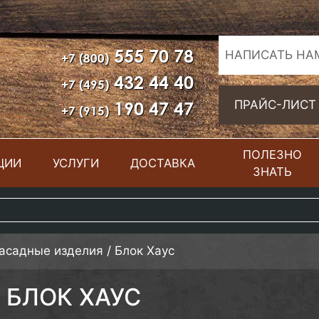
555 70 78
НАПИСАТЬ НА
+7 (800)
432 44 40
+7 (495)
190 47 47
ПРАЙС-ЛИСТ
+7 (915)
ПОЛЕЗНО
ЦИИ
УСЛУГИ
ДОСТАВКА
ЗНАТЬ
фасадные изделия
/
Блок Хаус
БЛОК ХАУС