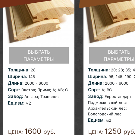
ВЫБРАТЬ
ВЫБРАТЬ
ПАРАМЕТРЫ
ПАРАМЕТРЫ
Толщина:
Толщина:
28
20;
28; 35; 
Ширина:
Ширина:
145
96;
145; 190;
Длина:
Длина:
2000 - 6000
2000 - 6000
Сорт:
Сорт:
Экстра; Прима; A;
AB; С
A; ВС
Завод:
Завод:
Ангара;
Транслес
Евростандарт;
Ед.изм:
Подмосковный лес;
м2
Архангельский лес;
Вологодский лес
Ед.изм:
м2
1600
1250
руб.
руб
ЦЕНА:
ЦЕНА: