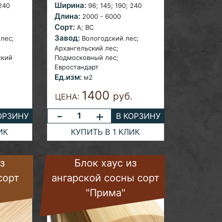
Ширина:
 240
96;
145; 190; 240
Длина:
2000 - 6000
Сорт:
A; ВС
Завод:
лес;
Вологодский лес;
Архангельский лес;
ский
Подмосковный лес;
Евростандарт
Ед.изм:
м2
1400
руб.
ЦЕНА:
-
+
ОРЗИНУ
В КОРЗИНУ
ИК
КУПИТЬ В 1 КЛИК
з
Блок хаус из
сорт
ангарской сосны сорт
"Прима"