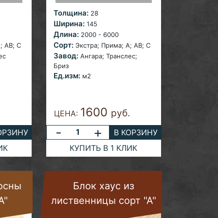
Толщина:
28
Ширина:
145
Длина:
2000 - 6000
Сорт:
; AB;
С
Экстра; Прима; A;
AB; С
Завод:
ес
Ангара;
Транслес;
Бриз
Ед.изм:
м2
1600
.
руб.
ЦЕНА:
-
+
ОРЗИНУ
В КОРЗИНУ
ИК
КУПИТЬ В 1 КЛИК
сосны
Блок хаус из
А"
лиственницы сорт "А"