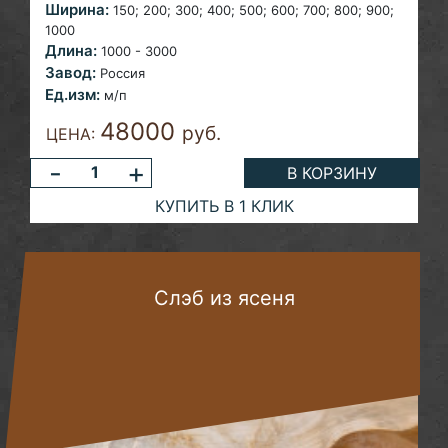
Ширина:
150; 200; 300; 400; 500; 600; 700; 800; 900;
1000
Длина:
1000 - 3000
Завод:
Россия
Ед.изм:
м/п
48000
руб.
ЦЕНА:
-
+
В КОРЗИНУ
КУПИТЬ В 1 КЛИК
Слэб из ясеня