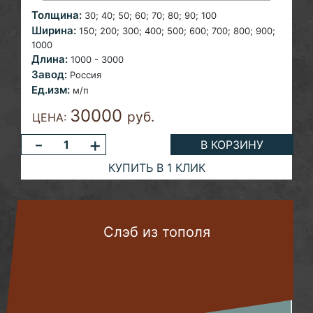
Толщина:
30; 40; 50; 60; 70; 80; 90; 100
Ширина:
150; 200; 300; 400; 500; 600; 700; 800; 900;
1000
Длина:
1000 - 3000
Завод:
Россия
Ед.изм:
м/п
30000
руб.
ЦЕНА:
-
+
В КОРЗИНУ
КУПИТЬ В 1 КЛИК
Слэб из тополя