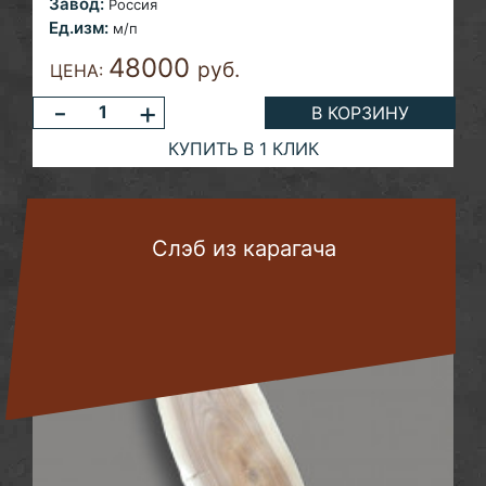
Завод:
Россия
Ед.изм:
м/п
48000
руб.
ЦЕНА:
-
+
В КОРЗИНУ
КУПИТЬ В 1 КЛИК
Слэб из карагача