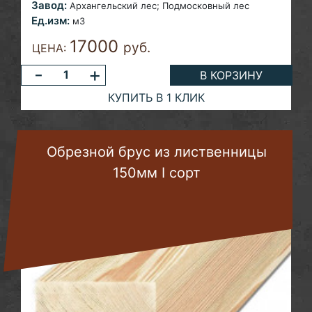
Завод:
Архангельский лес; Подмосковный лес
Ед.изм:
м3
17000
руб.
ЦЕНА:
-
+
В КОРЗИНУ
КУПИТЬ В 1 КЛИК
Обрезной брус из лиственницы
150мм I сорт