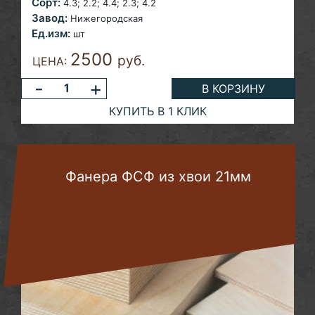
Сорт:
4.3; 2.2;
4.4; 2.3; 4.2
Завод:
Нижегородская
Ед.изм:
шт
2500
руб.
ЦЕНА:
-
+
В КОРЗИНУ
КУПИТЬ В 1 КЛИК
Фанера ФСФ из хвои 21мм