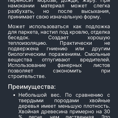
переносит морозы, дожди, жару. При
намокании материал может слегка
разбухать, но после высыхания,
принимает свою изначальную форму.
Может использоваться как подложка
для паркета, настил под кровлю, отделка
беседок. Создает хорошую
теплоизоляцию. Практически не
подвержена гниению или другим
биологическим поражениям. Смольные
вещества отпугивают вредителей.
Использование фанерных листов
позволяет сэкономить при
строительстве.
Преимущества:
Небольшой вес. По сравнению с
твердыми породами хвойные
деревья имеет меньшую плотность.
Хвойная древесина примерно на 30
% легче, чем лиственная. Это