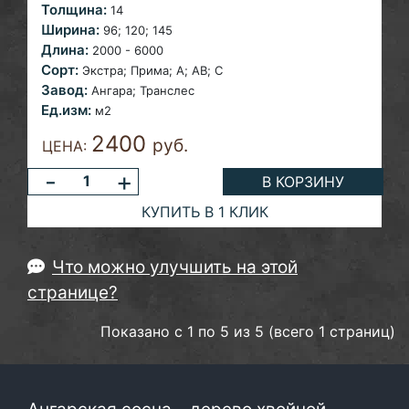
Толщина:
14
Ширина:
96; 120;
145
Длина:
2000 - 6000
Сорт:
Экстра; Прима; A; AB; С
Завод:
Ангара;
Транслес
Ед.изм:
м2
2400
руб.
ЦЕНА:
-
+
В КОРЗИНУ
КУПИТЬ В 1 КЛИК
Что можно улучшить на этой
странице?
Показано с 1 по 5 из 5 (всего 1 страниц)