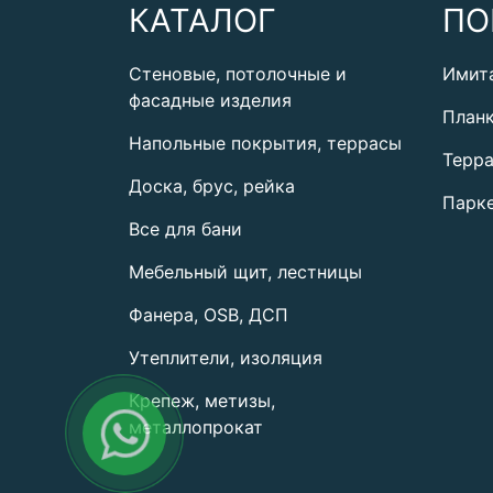
КАТАЛОГ
ПО
Стеновые, потолочные и
Имит
фасадные изделия
План
Напольные покрытия, террасы
Терра
Доска, брус, рейка
Парке
Все для бани
Мебельный щит, лестницы
Фанера, OSB, ДСП
Утеплители, изоляция
Крепеж, метизы,
металлопрокат