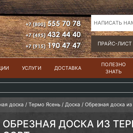
555 70 78
НАПИСАТЬ НА
+7 (800)
432 44 40
+7 (495)
190 47 47
ПРАЙС-ЛИСТ
+7 (915)
ПОЛЕЗНО
ЦИИ
УСЛУГИ
ДОСТАВКА
ЗНАТЬ
ная доска
/
Термо Ясень
/
Доска
/
Обрезная доска из
ОБРЕЗНАЯ ДОСКА ИЗ ТЕР