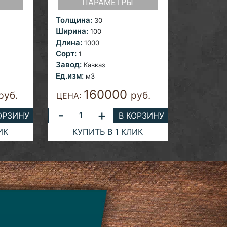
ПАРАМЕТРЫ
Толщина:
30
Ширина:
100
Длина:
1000
Сорт:
1
Завод:
Кавказ
Ед.изм:
м3
160000
руб.
руб.
ЦЕНА:
-
+
ОРЗИНУ
В КОРЗИНУ
ИК
КУПИТЬ В 1 КЛИК