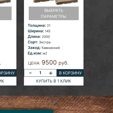
ВЫБРАТЬ
ПАРАМЕТРЫ
Толщина:
21
Ширина:
145
Длина:
2000
Сорт:
Экстра
Завод:
Кавказский
Ед.изм:
м2
9500
.
руб.
ЦЕНА:
-
+
ОРЗИНУ
В КОРЗИНУ
ИК
КУПИТЬ В 1 КЛИК