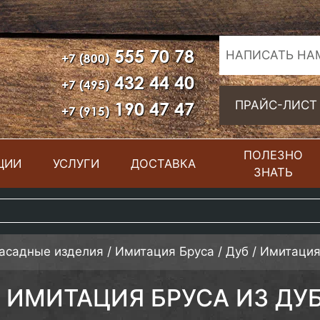
555 70 78
НАПИСАТЬ НА
+7 (800)
432 44 40
+7 (495)
190 47 47
ПРАЙС-ЛИСТ
+7 (915)
ПОЛЕЗНО
ЦИИ
УСЛУГИ
ДОСТАВКА
ЗНАТЬ
фасадные изделия
/
Имитация Бруса
/
Дуб
/
Имитация 
ИМИТАЦИЯ БРУСА ИЗ ДУБА