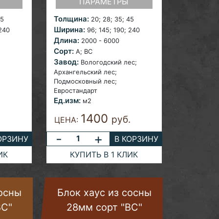
ПАРАМЕТРЫ
Толщина:
45
20; 28;
35; 45
Ширина:
 240
96;
145; 190; 240
Длина:
2000 - 6000
Сорт:
A; ВС
Завод:
Вологодский лес;
Архангельский лес;
Подмосковный лес;
Евростандарт
Ед.изм:
м2
1400
.
руб.
ЦЕНА:
-
+
ОРЗИНУ
В КОРЗИНУ
ИК
КУПИТЬ В 1 КЛИК
сосны
Блок хаус из сосны
BC"
28мм сорт "BC"