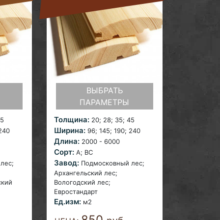
ВЫБРАТЬ
ПАРАМЕТРЫ
Толщина:
45
20;
28; 35; 45
Ширина:
 240
96;
145; 190; 240
Длина:
2000 - 6000
Сорт:
A;
ВС
Завод:
лес;
Подмосковный лес;
Архангельский лес;
ский
Вологодский лес;
Евростандарт
Ед.изм:
м2
850