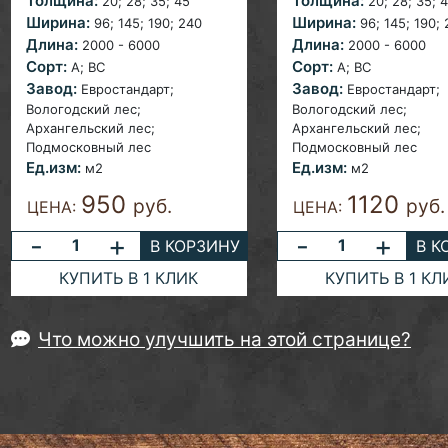
Толщина:
Толщина:
20; 28;
35; 45
20; 28; 35;
4
Ширина:
Ширина:
96;
145; 190; 240
96;
145; 190;
Длина:
Длина:
2000 - 6000
2000 - 6000
Сорт:
Сорт:
A;
ВС
A;
ВС
Завод:
Завод:
Евростандарт;
Евростандарт;
Вологодский лес;
Вологодский лес;
Архангельский лес;
Архангельский лес;
Подмосковный лес
Подмосковный лес
Ед.изм:
Ед.изм:
м2
м2
950
1120
руб.
руб.
ЦЕНА:
ЦЕНА:
-
+
-
+
В КОРЗИНУ
В К
КУПИТЬ В 1 КЛИК
КУПИТЬ В 1 КЛ
Что можно улучшить на этой странице?