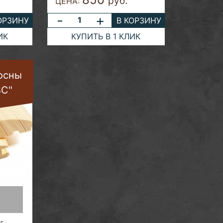
руб.
ЦЕНА:
-
+
ОРЗИНУ
В КОРЗИНУ
ИК
КУПИТЬ В 1 КЛИК
сосны
ВС"