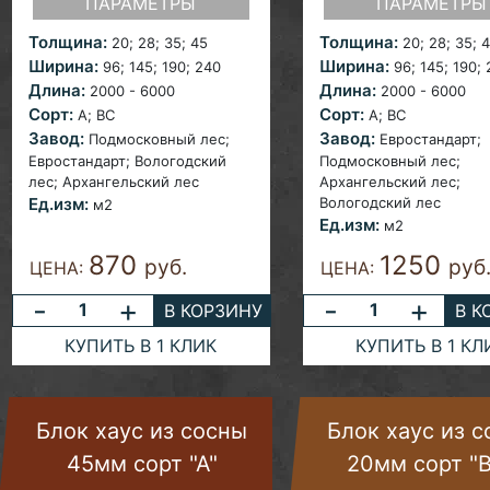
ПАРАМЕТРЫ
ПАРАМЕТРЫ
Толщина:
Толщина:
20; 28; 35; 45
20;
28; 35; 
Ширина:
Ширина:
96; 145; 190; 240
96;
145; 190;
Длина:
Длина:
2000 - 6000
2000 - 6000
Сорт:
Сорт:
A; ВС
A; ВС
Завод:
Завод:
Подмосковный лес;
Евростандарт;
Евростандарт;
Вологодский
Подмосковный лес;
лес; Архангельский лес
Архангельский лес;
Ед.изм:
Вологодский лес
м2
Ед.изм:
м2
870
1250
руб.
руб
ЦЕНА:
ЦЕНА:
-
+
-
+
В КОРЗИНУ
В К
КУПИТЬ В 1 КЛИК
КУПИТЬ В 1 КЛ
Блок хаус из сосны
Блок хаус из 
45мм сорт "А"
20мм сорт "