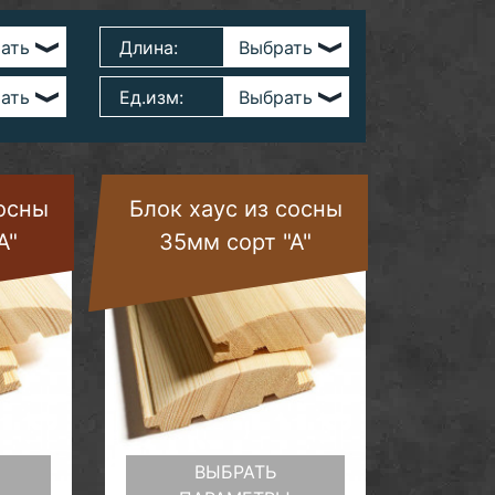
Длина:
Ед.изм:
сосны
Блок хаус из сосны
А"
35мм сорт "А"
ВЫБРАТЬ