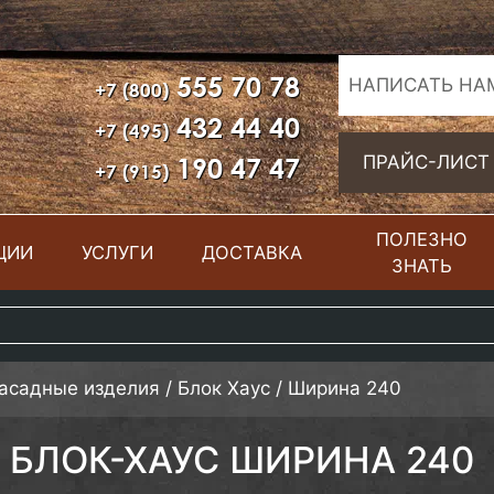
555 70 78
НАПИСАТЬ НА
+7 (800)
432 44 40
+7 (495)
190 47 47
ПРАЙС-ЛИСТ
+7 (915)
ПОЛЕЗНО
ЦИИ
УСЛУГИ
ДОСТАВКА
ЗНАТЬ
фасадные изделия
/
Блок Хаус
/
Ширина 240
БЛОК-ХАУС ШИРИНА 240