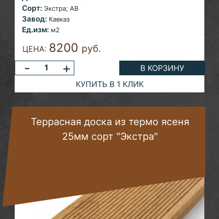
Сорт:
Экстра; AB
Завод:
Кавказ
Ед.изм:
м2
8200
руб.
ЦЕНА:
-
+
В КОРЗИНУ
КУПИТЬ В 1 КЛИК
Террасная доска из термо ясеня
25мм сорт "Экстра"