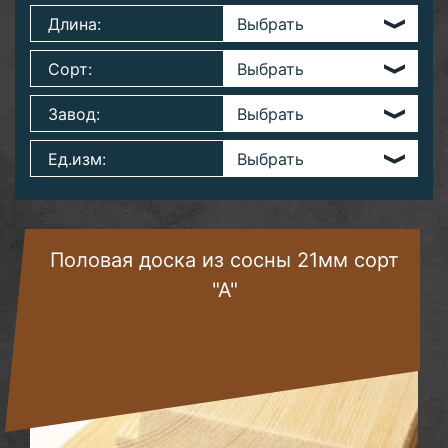
Длина:
Сорт:
Завод:
Ед.изм:
Половая доска из сосны 21мм сорт
"А"