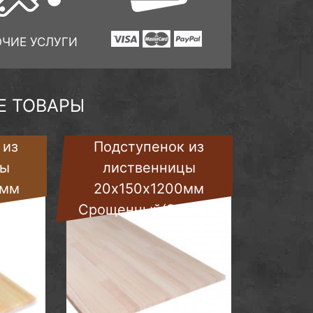
ОЧИЕ УСЛУГИ
 ТОВАРЫ
 из
Подступенок из
цы
лиственницы
0мм
20х150х1200мм
 А)
Срощенный(Экстра)