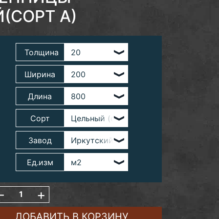
(СОРТ А)
Толщина
Ширина
Длина
Сорт
Завод
Ед.изм
-
+
ДОБАВИТЬ В КОРЗИНУ