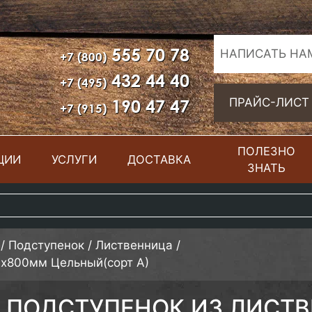
555 70 78
НАПИСАТЬ НА
+7 (800)
432 44 40
+7 (495)
190 47 47
ПРАЙС-ЛИСТ
+7 (915)
ПОЛЕЗНО
ЦИИ
УСЛУГИ
ДОСТАВКА
ЗНАТЬ
/
Подступенок
/
Лиственница
/
0х800мм Цельный(сорт А)
ПОДСТУПЕНОК ИЗ ЛИСТ