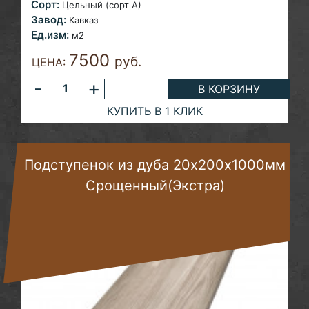
Сорт:
Цельный (сорт А)
Завод:
Кавказ
Ед.изм:
м2
7500
руб.
ЦЕНА:
-
+
В КОРЗИНУ
КУПИТЬ В 1 КЛИК
Подступенок из дуба 20х200х1000мм
Срощенный(Экстра)