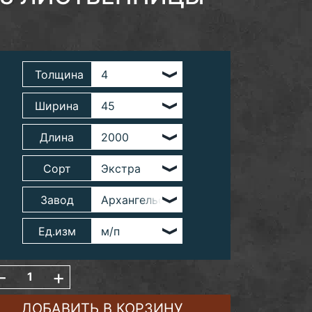
Толщина
Ширина
Длина
Сорт
Завод
Ед.изм
-
+
ДОБАВИТЬ В КОРЗИНУ