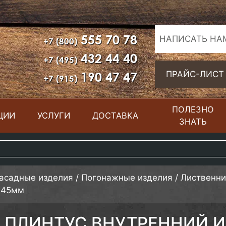
555 70 78
НАПИСАТЬ НА
+7 (800)
432 44 40
+7 (495)
190 47 47
ПРАЙС-ЛИСТ
+7 (915)
ПОЛЕЗНО
ЦИИ
УСЛУГИ
ДОСТАВКА
ЗНАТЬ
фасадные изделия
/
Погонажные изделия
/
Лиственн
ы 45мм
ПЛИНТУС ВНУТРЕННИЙ 