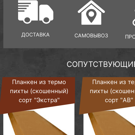
ДОСТАВКА
САМОВЫВОЗ
ПР
СОПУТСТВУЮЩИЕ
Планкен из термо
Планкен из т
пихты (скошенный)
пихты (скошен
сорт "Экстра"
сорт "AB"