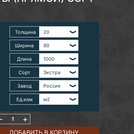
Толщина
Ширина
Длина
Сорт
Завод
Ед.изм
-
+
ДОБАВИТЬ В КОРЗИНУ