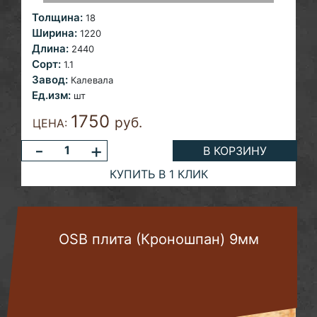
Толщина:
18
Ширина:
1220
Длина:
2440
Сорт:
1.1
Завод:
Калевала
Ед.изм:
шт
1750
руб.
ЦЕНА:
-
+
В КОРЗИНУ
КУПИТЬ В 1 КЛИК
OSB плита (Кроношпан) 9мм