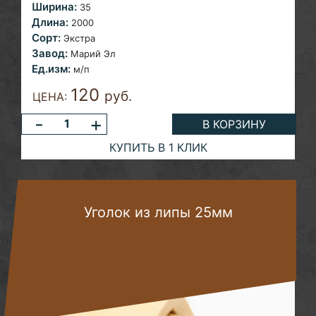
Ширина:
35
Длина:
2000
Сорт:
Экстра
Завод:
Марий Эл
Ед.изм:
м/п
120
руб.
ЦЕНА:
-
+
В КОРЗИНУ
КУПИТЬ В 1 КЛИК
Уголок из липы 25мм