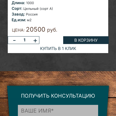
Длина:
1000
Сорт:
Цельный (сорт А)
Завод:
Россия
Ед.изм:
м2
20500
руб.
ЦЕНА:
-
+
В КОРЗИНУ
КУПИТЬ В 1 КЛИК
ПОЛУЧИТЬ КОНСУЛЬТАЦИЮ