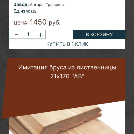
Завод:
Ангара;
Транслес
Ед.изм:
м2
1450
руб.
ЦЕНА:
-
+
В КОРЗИНУ
КУПИТЬ В 1 КЛИК
Имитация бруса из лиственницы
21х170 "AB"