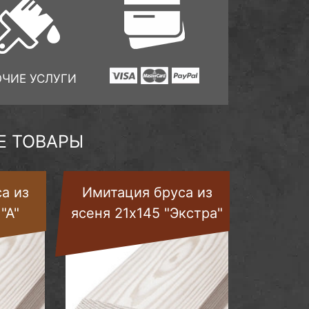
ОЧИЕ УСЛУГИ
 ТОВАРЫ
а из
Имитация бруса из
"А"
ясеня 21х145 "Экстра"