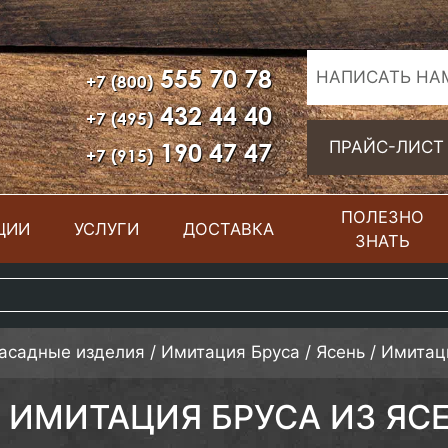
555 70 78
НАПИСАТЬ НА
+7 (800)
432 44 40
+7 (495)
190 47 47
ПРАЙС-ЛИСТ
+7 (915)
ПОЛЕЗНО
ЦИИ
УСЛУГИ
ДОСТАВКА
ЗНАТЬ
фасадные изделия
/
Имитация Бруса
/
Ясень
/
Имитаци
ИМИТАЦИЯ БРУСА ИЗ ЯСЕН