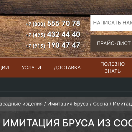
555 70 78
НАПИСАТЬ НА
+7 (800)
432 44 40
+7 (495)
190 47 47
ПРАЙС-ЛИСТ
+7 (915)
ПОЛЕЗНО
ЦИИ
УСЛУГИ
ДОСТАВКА
ЗНАТЬ
фасадные изделия
/
Имитация Бруса
/
Сосна
/
Имитаци
ИМИТАЦИЯ БРУСА ИЗ СОС