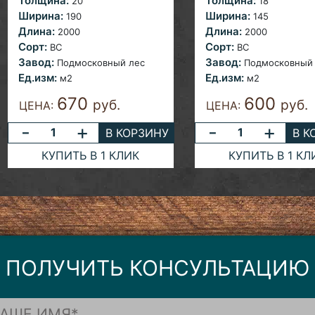
Толщина:
Толщина:
20
18
Ширина:
Ширина:
190
145
Длина:
Длина:
2000
2000
Сорт:
Сорт:
ВС
ВС
Завод:
Завод:
Подмосковный лес
Подмосковный
Ед.изм:
Ед.изм:
м2
м2
670
600
руб.
руб.
ЦЕНА:
ЦЕНА:
-
+
-
+
В КОРЗИНУ
В К
КУПИТЬ В 1 КЛИК
КУПИТЬ В 1 КЛ
ПОЛУЧИТЬ КОНСУЛЬТАЦИЮ