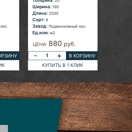
Толщина:
20
Ширина:
190
Длина:
2000
Сорт:
A
Завод:
 лес
Подмосковный лес
Ед.изм:
м2
880
руб.
ЦЕНА:
-
+
ОРЗИНУ
В КОРЗИНУ
ИК
КУПИТЬ В 1 КЛИК