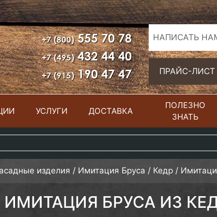
555 70 78
НАПИСАТЬ НА
+7 (800)
432 44 40
+7 (495)
190 47 47
ПРАЙС-ЛИСТ
+7 (915)
ПОЛЕЗНО
ЦИИ
УСЛУГИ
ДОСТАВКА
ЗНАТЬ
фасадные изделия
/
Имитация Бруса
/
Кедр
/
Имитация
ИМИТАЦИЯ БРУСА ИЗ КЕДР