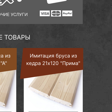
ОЧИЕ УСЛУГИ
 ТОВАРЫ
а из
Имитация бруса из
"А"
кедра 21х120 "Прима"