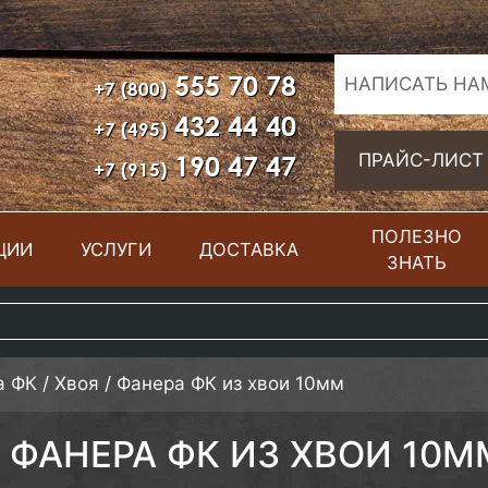
555 70 78
НАПИСАТЬ НА
+7 (800)
432 44 40
+7 (495)
190 47 47
ПРАЙС-ЛИСТ
+7 (915)
ПОЛЕЗНО
ЦИИ
УСЛУГИ
ДОСТАВКА
ЗНАТЬ
а ФК
/
Хвоя
/
Фанера ФК из хвои 10мм
ФАНЕРА ФК ИЗ ХВОИ 10М