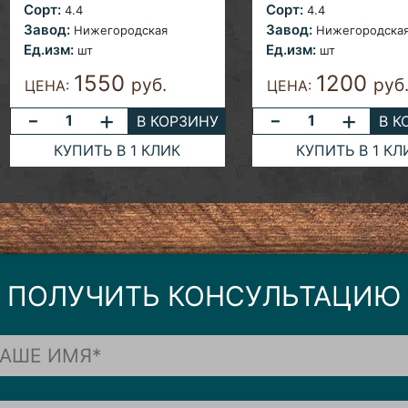
Сорт:
Сорт:
4.4
4.4
Завод:
Завод:
Нижегородская
Нижегородска
Ед.изм:
Ед.изм:
шт
шт
1550
1200
руб.
руб
ЦЕНА:
ЦЕНА:
-
+
-
+
В КОРЗИНУ
В К
КУПИТЬ В 1 КЛИК
КУПИТЬ В 1 КЛ
ПОЛУЧИТЬ КОНСУЛЬТАЦИЮ