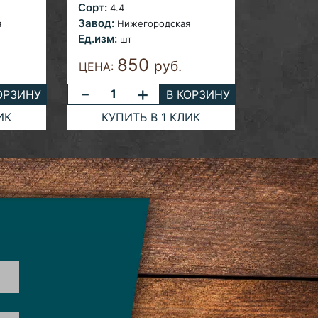
Сорт:
4.4
Завод:
я
Нижегородская
Ед.изм:
шт
850
.
руб.
ЦЕНА:
-
+
ОРЗИНУ
В КОРЗИНУ
ИК
КУПИТЬ В 1 КЛИК