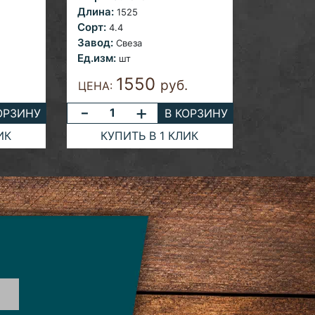
Длина:
1525
Сорт:
4.4
Завод:
Свеза
Ед.изм:
шт
1550
руб.
ЦЕНА:
-
+
ОРЗИНУ
В КОРЗИНУ
ИК
КУПИТЬ В 1 КЛИК