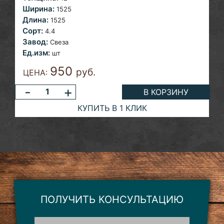
Ширина:
1525
Длина:
1525
Сорт:
4.4
Завод:
Свеза
Ед.изм:
шт
950
руб.
ЦЕНА:
-
+
В КОРЗИНУ
КУПИТЬ В 1 КЛИК
ПОЛУЧИТЬ КОНСУЛЬТАЦИЮ