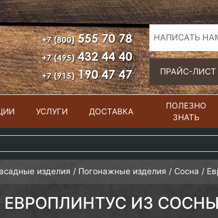
555 70 78
НАПИСАТЬ НА
+7 (800)
432 44 40
+7 (495)
190 47 47
ПРАЙС-ЛИСТ
+7 (915)
ПОЛЕЗНО
ЦИИ
УСЛУГИ
ДОСТАВКА
ЗНАТЬ
фасадные изделия
/
Погонажные изделия
/
Сосна
/
Ев
ЕВРОПЛИНТУС ИЗ СОСН