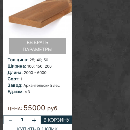
ВЫБРАТЬ
ПАРАМЕТРЫ
Толщина:
25; 40;
50
Ширина:
100; 150; 200
Длина:
2000 - 6000
Сорт:
1
Завод:
Архангельский лес
Ед.изм:
м3
55000
руб.
ЦЕНА:
-
+
В КОРЗИНУ
КУПИТЬ В 1 КЛИК