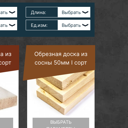
Длина:
Ед.изм:
а из
Обрезная доска из
сорт
сосны 50мм I сорт
ВЫБРАТЬ