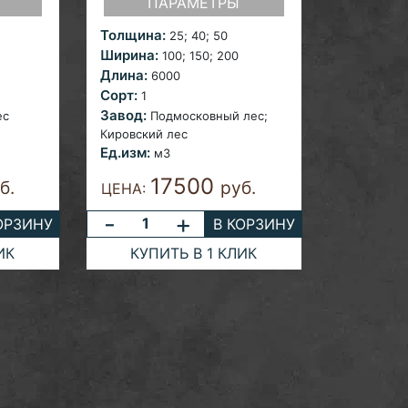
ПАРАМЕТРЫ
Толщина:
25; 40;
50
Ширина:
100; 150; 200
Длина:
6000
Сорт:
1
Завод:
ес
Подмосковный лес;
Кировский лес
Ед.изм:
м3
17500
б.
руб.
ЦЕНА:
-
+
ОРЗИНУ
В КОРЗИНУ
ИК
КУПИТЬ В 1 КЛИК