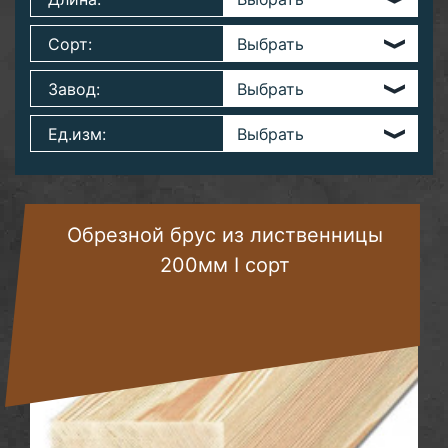
Сорт:
Завод:
Ед.изм:
Обрезной брус из лиственницы
200мм I сорт